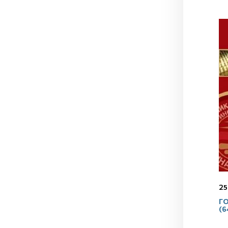
25
ГО
(6