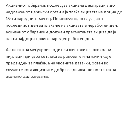
Акцизниот обврзник поднесува акцизна декларација до
надлежниот царински орган и ја плаќа акцизата најдоцна до
15-ти наредниот месец. По исклучок, во случај ако
последниот ден за плаќање на акцизата е неработен ден,
акцизниот обврзник е должен пресметаната акциза да ја
плати најдоцна првиот нареден работен ден.
Акцизата на меѓупроизводите и жестоките алкохолни
пијалаци при увоз се плаќа во роковите и на начин кој е
предвиден за плаќање на увозните давачки, освен во
случаите кога акцизните добра се движат во постапка на
акцизно одложување.