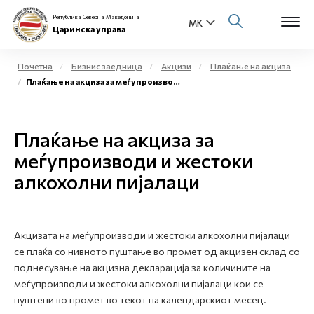
Република Северна Македонија
Царинска управа
Почетна
Бизнис заедница
Акцизи
Плаќање на акциза
Плаќање на акциза за меѓупроизводи и жестоки алкохолни пијалаци
Open s
За нас
Open s
Плаќање на акциза за
Физички лица
меѓупроизводи и жестоки
Open s
Бизнис заедница
алкохолни пијалаци
Open s
Е-Царина
Open s
Акцизата на меѓупроизводи и жестоки алкохолни пијалаци
Медиа центар
се плаќа со нивното пуштање во промет од акцизен склад со
поднесување на акцизна декларација за количините на
Контакт
меѓупроизводи и жестоки алкохолни пијалаци кои се
пуштени во промет во текот на календарскиот месец.
Е-Весник