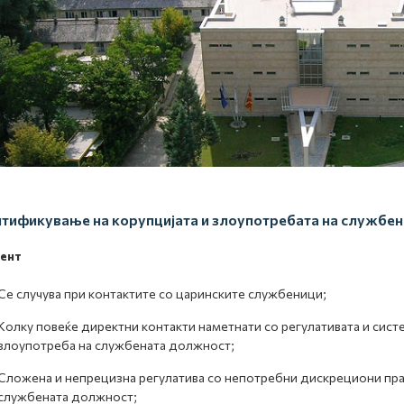
тификување на корупцијата и злоупотребата на службе
ент
Се случува при контактите со царинските службеници;
Колку повеќе директни контакти наметнати со регулативата и сист
злоупотреба на службената должност;
Сложена и непрецизна регулатива со непотребни дискрециони прав
службената должност;