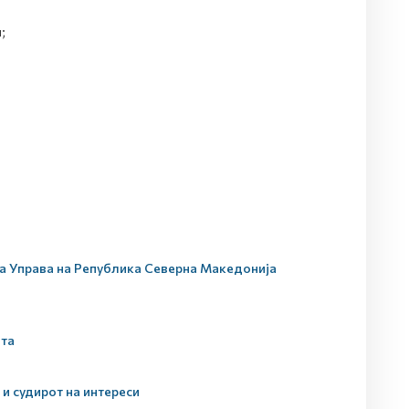
;
ата Управа на Република Северна Македонија
ата
 и судирот на интереси