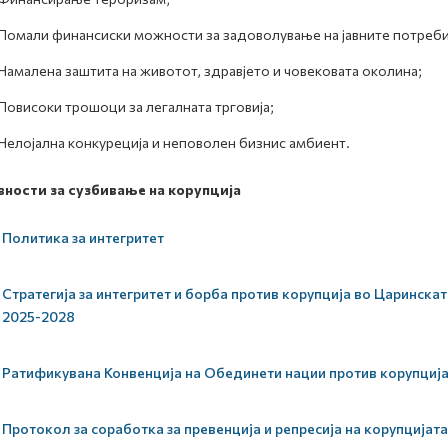
Помали финансиски можности за задоволување на јавните потреби
Намалена заштита на животот, здравјето и човековата околина;
Повисоки трошоци за легалната трговија;
Нелојална конкуреција и неповолен бизнис амбиент.
вности за сузбивање на корупција
Политика за интегритет
Стратегија за интегритет и борба против корупција во Царинск
2025-2028
Ратификувана Конвенција на Обединети нации против корупциј
Протокол за соработка за превенција и репресија на корупцијата