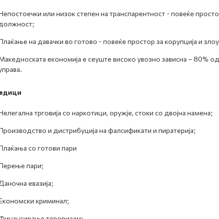
Непостоечки или низок степен на транспарентност - повеќе просто
должност;
Плаќање на давачки во готово - повеќе простор за корупција и зл
Македноската економија е сеуште високо увозно зависна – 80% од
управа.
едици
Нелегална трговија со наркотици, оружје, стоки со двојна намена;
Производство и дистрибуција на фалсификати и пиратерија;
Плаќања со готови пари
Перење пари;
Даночна евазија;
Економски криминал;
Финансирање тероризам;