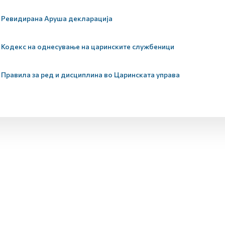
Ревидирана Аруша декларација
Кодекс на однесување на царинските службеници
Правила за ред и дисциплина во Царинската управа