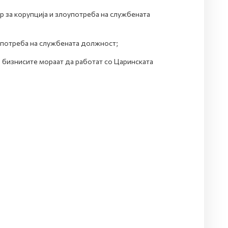
р за корупција и злоупотреба на службената
оупотреба на службената должност;
 бизнисите мораат да работат со Царинската