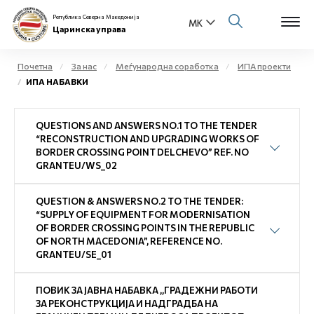
Република Северна Македонија
Царинска управа
Почетна
За нас
Меѓународна соработка
ИПА проекти
ИПА НАБАВКИ
Open s
За нас
QUESTIONS AND ANSWERS NO.1 TO THE TENDER
Open s
Физички лица
“RECONSTRUCTION AND UPGRADING WORKS OF
BORDER CROSSING POINT DELCHEVO” REF. NO
Open s
GRANTEU/WS_02
Бизнис заедница
Open s
QUESTION & ANSWERS NO.2 TO THE TENDER:
Е-Царина
“SUPPLY OF EQUIPMENT FOR MODERNISATION
OF BORDER CROSSING POINTS IN THE REPUBLIC
Open s
OF NORTH MACEDONIA”, REFERENCE NO.
Медиа центар
GRANTEU/SE_01
Контакт
ПОВИК ЗА ЈАВНА НАБАВКА ,,ГРАДЕЖНИ РАБОТИ
ЗА РЕКОНСТРУКЦИЈА И НАДГРАДБА НА
Е-Весник