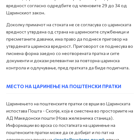
вредност согласно одредбите од членовите 29 до 34 од
Царинскиот закон.
Доколку примачот на стоката не се согласува со царинската
вредност утврдена од страна на царинските службеници и
пресметаните давачки, има право да поднесе приговор на
утврдената царинска вредност. Приговорот се поднесува во
писмена форма заедно со неотворената пратка и сите
документи и докази релевантни за повторна царинска
контрола и одлучување, пред пратката да биде подигната.
МЕСТО НА ЦАРИНЕЊЕ НА ПОШТЕНСКИ ПРАТКИ
Царинењето на поштенските пратки се врши во Царинската
испостава Пошта - Скопје, која е сместена во просториите на
АД Македонски пошти (Нова железничка станица).
Информации во врска со постапката на царинење на
поштенските пратки може да се добијат и по пат на
електронска пошта на
ciposta@customs.gov.mk
или на