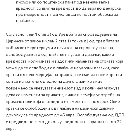
писмо или со поштенски пакет од незначителна
вредност, со вкупна вредност до 22 евра во денарска
противвредност, под услов да не постои обврска за
плаќање.
Согласно член 1 став 3) од Уредбата за спроведување на
Царинскиот закон и член 2 став 1) точка д) од Уредбата за
поблиските критериуми и начинот на спроведување на
ослободувањето од плаќање на увозни давачки, како и
вредноста, количината и видот или намената на стоката која
може да се ослободи од плаќање на увозни давачки, како
пратки од некомерцијална природа се сметаат оние пратки
кои се испратени од едно на друго физичко лице,
повремено се увезуваат и нивниот вид и количина укажува
дека се наменети за приватна, лична и семејна употреба на
примачот или која очигледно е наменета за подарок.Овие
пратки се ослободени од плаќање на царински давачки
доколку се со вредност до 45 евра. Ослободување од ДДВ
е предвидено само доколку вредноста на пратката е до 22
евра.