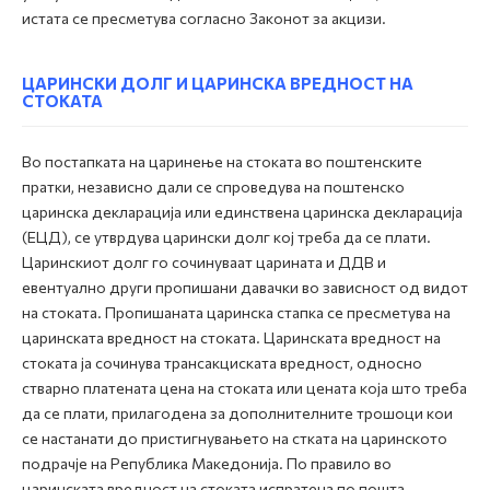
истата се пресметува согласно Законот за акцизи.
ЦАРИНСКИ ДОЛГ И ЦАРИНСКА ВРЕДНОСТ НА
СТОКАТА
Во постапката на царинење на стоката во поштенските
пратки, независно дали се спроведува на поштенско
царинска декларација или единствена царинска декларација
(ЕЦД), се утврдува царински долг кој треба да се плати.
Царинскиот долг го сочинуваат царината и ДДВ и
евентуално други пропишани давачки во зависност од видот
на стоката. Пропишаната царинска стапка се пресметува на
царинската вредност на стоката. Царинската вредност на
стоката ја сочинува трансакциската вредност, односно
стварно платената цена на стоката или цената која што треба
да се плати, прилагодена за дополнителните трошоци кои
се настанати до пристигнувањето на стката на царинското
подрачје на Република Македонија. По правило во
царинската вредност на стоката испратена по пошта