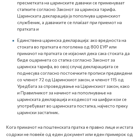
пресметката на царинските давачки се применуваат
стапките согласно Законот за царинска тарифа.
Царинската декларација ја пополнува царинскиот
службеник, а давачките се плаќаат при приемот на
пратката и
Единствена царинска декларација: ако вредноста на
стоката во пратката е поголема од 800 ЕУР или
примачот на пратката се изјаснил дека сака стоката да
биде оцаринета со стапка согласно Законот за
царинска тарифа, во овој случај декларацијата се
поднесува согласно постоечките прописи предвидени
со членот 72 од Царинскиот закон, и членот 115 од
Уредбата за спроведување на Царинскиот закон, како
и Правилникот за начинот на пополнување на
царинската декларација и кодексот на шифри кои се
употребуваат во царинската постапка, најчесто преку
царински застапник.
Кога примачот на поштенската пратка е правно лице и истата
содржи не повеќе од еден документ или еден примерок од