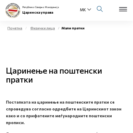
Република Северна Македонија
Царинска управа
Почетна
Физички лица
Мали пратки
Open s
За нас
Open s
Физички лица
Царинење на поштенски
Open s
Бизнис заедница
пратки
Open s
Е-Царина
Open s
Постапката на царинење на поштенските пратки се
Медиа центар
спроведува согласно одредбите на Царинскиот закон
како и со прифатените меѓународните поштенски
Контакт
прописи.
Е-Весник