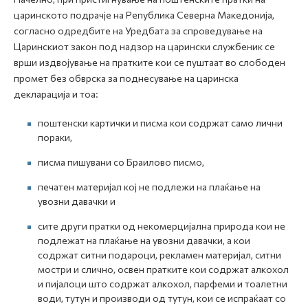
царинското подрачје на Република Северна Македонија,
согласно одредбите на Уредбата за спроведување на
Царинскиот закон под надзор на царински службеник се
врши издвојување на пратките кои се пуштаат во слободен
промет без обврска за поднесување на царинска
декларација и тоа:
поштенски картички и писма кои содржат само лични
пораки,
писма пишувани со Браилово писмо,
печатен материјал кој не подлежи на плаќање на
увозни давачки и
сите други пратки од некомерцијална природа кои не
подлежат на плаќање на увозни давачки, а кои
содржат ситни подароци, рекламен материјал, ситни
мостри и слично, освен пратките кои содржат алкохол
и пијалоци што содржат алкохол, парфеми и тоалетни
води, тутун и производи од тутун, кои се испраќаат со