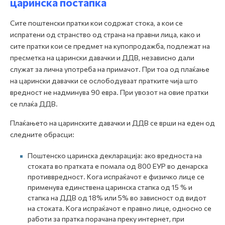
царинска постапка
Сите поштенски пратки кои содржат стока, а кои се
испратени од странство од страна на правни лица, како и
сите пратки кои се предмет на купопродажба, подлежат на
пресметка на царински давачки и ДДВ, независно дали
служат за лична употреба на примачот. При тоа од плаќање
на царински давачки се ослободуваат пратките чија што
вредност не надминува 90 евра. При увозот на овие пратки
се плаќа ДДВ.
Плаќањето на царинските давачки и ДДВ се врши на еден од
следните обрасци:
Поштенско царинска декларација: ако вредноста на
стоката во пратката е помала од 800 ЕУР во денарска
противвредност. Кога испраќачот е физичко лице се
применува единствена царинска стапка од 15 % и
стапка на ДДВ од 18% или 5% во зависност од видот
на стоката. Кога испраќачот е правно лице, односно се
работи за пратка порачана преку интернет, при