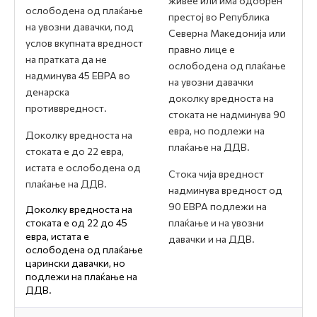
живее или има одобрен
ослободена од плаќање
престој во Република
на увозни давачки, под
Северна Македонија или
услов вкупната вредност
правно лице е
на пратката да не
ослободена од плаќање
надминува 45 ЕВРА во
на увозни давачки
денарска
доколку вредноста на
противвредност.
стоката не надминува 90
евра, но подлежи на
Доколку вредноста на
плаќање на ДДВ.
стоката е дo 22 евра,
истата е ослободена од
Стока чија вредност
плаќање на ДДВ.
надминува вредност од
90 ЕВРА подлежи на
Доколку вредноста на
стоката е од 22 до 45
плаќање и на увозни
евра, истата е
давачки и на ДДВ.
ослободена од плаќање
царински давачки, но
подлежи на плаќање на
ДДВ.