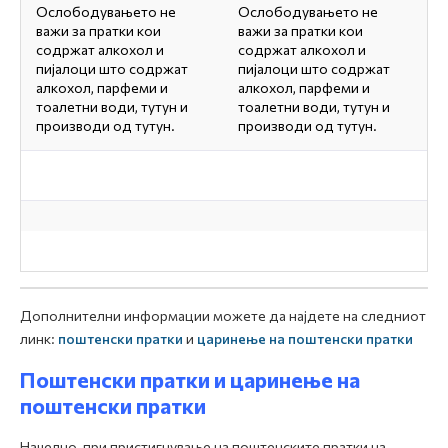
Ослободувањето не
Ослободувањето не
важи за пратки кои
важи за пратки кои
содржат алкохол и
содржат алкохол и
пијалоци што содржат
пијалоци што содржат
алкохол, парфеми и
алкохол, парфеми и
тоалетни води, тутун и
тоалетни води, тутун и
производи од тутун.
производи од тутун.
Дополнителни информации можете да најдете на следниот
линк:
поштенски пратки
и
царинење на поштенски пратки
Поштенски пратки и царинење на
поштенски пратки
Начелно, при пристигнување на поштенските пратки на