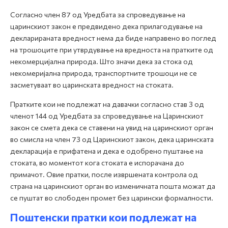
Согласно член 87 од Уредбата за спроведување на
царинскиот закон е предвидено дека прилагодување на
декларираната вредност нема да биде направено во поглед
на трошоците при утврдување на вредноста на пратките од
некомерцијална природа. Што значи дека за стока од
некомеријална природа, транспортните трошоци не се
засметуваат во царинската вредност на стоката.
Пратките кои не подлежат на давачки согласно став 3 од
членот 144 од Уредбата за спроведување на Царинскиот
закон се смета дека се ставени на увид на царинскиот орган
во смисла на член 73 од Царинскиот закон, дека царинската
декларација е прифатена и дека е одобрено пуштање на
стоката, во моментот кога стоката е испорачана до
примачот. Овие пратки, после извршената контрола од
страна на царинскиот орган во изменичната пошта можат да
се пуштат во слободен промет без царински формалности.
Поштенски пратки кои подлежат на