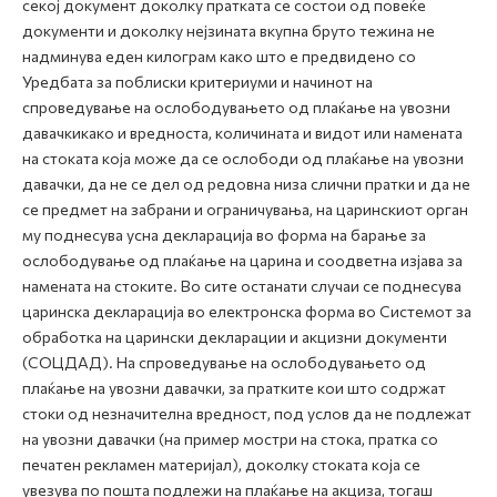
секој документ доколку пратката се состои од повеќе
документи и доколку нејзината вкупна бруто тежина не
надминува еден килограм како што е предвидено со
Уредбата за поблиски критериуми и начинот на
спроведување на ослободувањето од плаќање на увозни
давачкикако и вредноста, количината и видот или намената
на стоката која може да се ослободи од плаќање на увозни
давачки, да не се дел од редовна низа слични пратки и да не
се предмет на забрани и ограничувања, на царинскиот орган
му поднесува усна декларација во форма на барање за
ослободување од плаќање на царина и соодветна изјава за
намената на стоките. Во сите останати случаи се поднесува
царинска декларација во електронска форма во Системот за
обработка на царински декларации и акцизни документи
(СОЦДАД). На спроведување на ослободувањето од
плаќање на увозни давачки, за пратките кои што содржат
стоки од незначителна вредност, под услов да не подлежат
на увозни давачки (на пример мостри на стока, пратка со
печатен рекламен материјал), доколку стоката која се
увезува по пошта подлежи на плаќање на акциза, тогаш