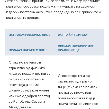
Сите поштенски пратки кои се предмет на меѓународниот
поштенски сообраќај подлежат на мерките на царински
надзор и постапка како што е предвидено со царинските и
поштенските прописи.
ИСПРАЌАЧ: ФИЗИЧКО ЛИЦЕ
ИСПРАЌАЧ: ФИРМА
ПРИМАЧ: ФИЗИЧКО ИЛИ
ПРИМАЧ: ФИЗИЧКО ЛИЦЕ
ПРАВНО ЛИЦЕ
Стока испратена од
странство од физичко
лице во помали пратки со
Стока испратена од
писмо или поштенски
странство од правно
пакет која ја прима
лице (фирма) во помали
физичко лице кое живее
пратки со писмо или
или има одобрен престој
поштенски пакет која ја
во Република Северна
прима физичко лице кое
Македонија е