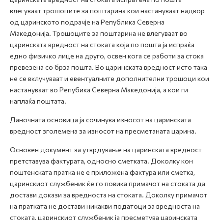
влегуваат трошоците за поштарина кои настануваат надвор
од царинското подрачје на Република Северна
Македонија.
Трошоците за поштарина не влегуваат во
царинската вредност на стоката која по пошта ја испраќа
едно физичко лице на друго, освен кога се работи за стока
превезена со брза пошта
. Во царинската вредност исто така
не се вклучуваат и евентуалните дополнителни трошоци кои
настануваат во Репубика Северна Македонија, а кои ги
наплаќа поштата.
Даночната основица ја сочинува износот на царинската
вредност зголемена за износот на пресметаната царина.
Основен документ за утврдување на царинската вредност
претставува фактурата, односно сметката. Доколку кон
поштенската пратка не е приложена фактура или сметка,
царинскиот службеник ќе го повика примачот на стоката да
достави докази за вредноста на стоката. Доколку примачот
на пратката не достави никакви податоци за вредноста на
стоката, царинскиот службеник ја пресметува царинската