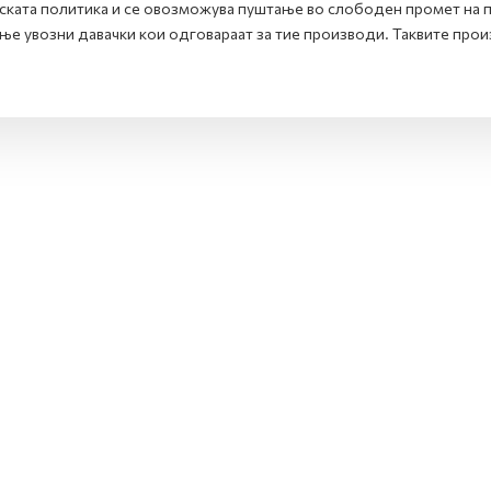
ската политика и се овозможува пуштање во слободен промет на п
ње увозни давачки кои одговараат за тие производи. Таквите про