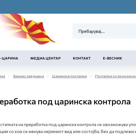
Е-ЦАРИНА
МЕДИА ЦЕНТАР
КОНТАКТ
Е-ВЕСНИК
тна
Бизнис заедница
Царински постапки
Постапки со економск
еработка под царинска контрола
стапката на преработка под царинска контрола се овозможува упот
ции со кои се менува нејзиниот вид или состојба, без да подлежи 