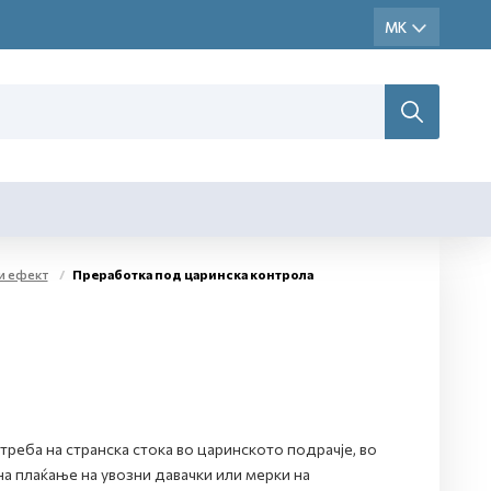
и ефект
Преработка под царинска контрола
реба на странска стока во царинското подрачје, во
на плаќање на увозни давачки или мерки на