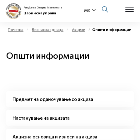
Република Северна Македонија
Царинска управа
Почетна
Бизнис заедница
Акцизи
Општи информации
Open s
За нас
Општи информации
Open s
Физички лица
Open s
Бизнис заедница
Open s
Е-Царина
Предмет на оданочување со акциза
Open s
Медиа центар
Настанување на акцизата
Контакт
Акцизна основица и износи на акциза
Е-Весник