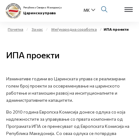
Република Северна Македонија
Царинска управа
Почетна
За нас
Меѓународна соработка
ИПА проекти
Open s
За нас
ИПА проекти
Open s
Физички лица
Open s
Бизнис заедница
Изминативе години во Царинската управа се реализирани
голем број проекти за осовременување на царинското
Open s
Е-Царина
работење и натамошен развој на инситуционалните и
административните капацитети.
Open s
Медиа центар
Во 2010 година Европска Комисија донесе одлука со која
надлежностите за управување со првата компонента од
Контакт
Програмата ИПА се пренесуваат од Европската Комисија на
Република Македонија. Со оваа одлука се потврдува
Е-Весник