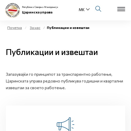
Република Северна Македонија
Царинска управа
Почетна
За нас
Публикации и извештаи
Open s
За нас
Публикации и извештаи
Open s
Физички лица
Open s
Бизнис заедница
Запазувајќи го принципот за транспарентно работење,
Царинската управа редовно публикува годишни и квартални
Open s
Е-Царина
извештаи за своето работење.
Open s
Медиа центар
Контакт
Е-Весник