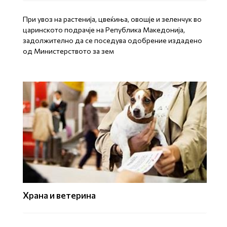
При увоз на растенија, цвеќиња, овошје и зеленчук во
царинското подрачје на Република Македонија,
задолжително да се поседува одобрение издадено
од Министерството за зем
Храна и ветерина