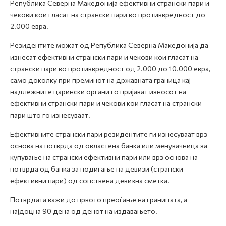
Република Северна Македонија ефективни странски пари и
чекови кои гласат на странски пари во противвредност до
2.000 евра.
Резидентите можат од Република Северна Македонија да
изнесат ефективни странски пари и чекови кои гласат на
странски пари во противвредност од 2.000 до 10.000 евра,
само доколку при преминот на државната граница кај
надлежните царински органи го пријават износот на
ефективни странски пари и чекови кои гласат на странски
пари што го изнесуваат.
Ефективните странски пари резидентите ги изнесуваат врз
основа на потврда од овластена банка или менувачница за
купување на странски ефективни пари или врз основа на
потврда од банка за подигање на девизи (странски
ефективни пари) од сопствена девизна сметка.
Потврдата важи до првото преоѓање на границата, а
најдоцна 90 дена од денот на издавањето.