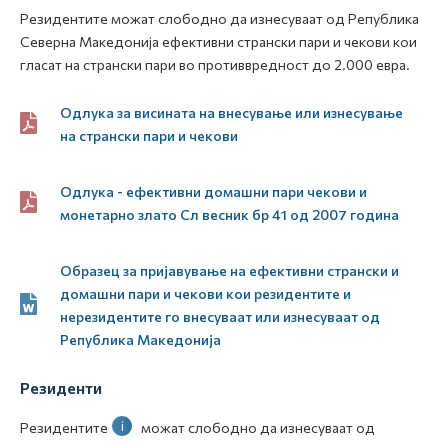
Резидентите можат слободно да изнесуваат од Република
Северна Македонија ефективни странски пари и чекови кои
гласат на странски пари во противвредност до 2.000 евра.
Одлука за висината на внесување или изнесување
на странски пари и чекови
Одлука - ефективни домашни пари чекови и
монетарно злато Сл весник бр 41 од 2007 година
Образец за пријавување на ефективни странски и
домашни пари и чекови кои резидентите и
нерезидентите го внесуваат или изнесуваат од
Република Македонија
Резиденти
i
Резидентите
можат слободно да изнесуваат од