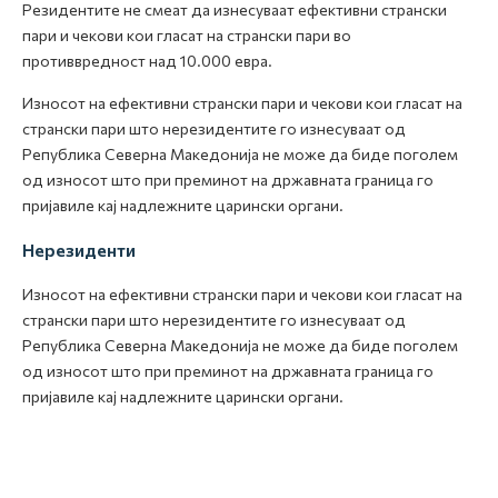
Резидентите не смеат да изнесуваат ефективни странски
пари и чекови кои гласат на странски пари во
противвредност над 10.000 евра.
Износот на ефективни странски пари и чекови кои гласат на
странски пари што нерезидентите го изнесуваат од
Република Северна Македонија не може да биде поголем
од износот што при преминот на државната граница го
пријавиле кај надлежните царински органи.
Нерезиденти
Износот на ефективни странски пари и чекови кои гласат на
странски пари што нерезидентите го изнесуваат од
Република Северна Македонија не може да биде поголем
од износот што при преминот на државната граница го
пријавиле кај надлежните царински органи.