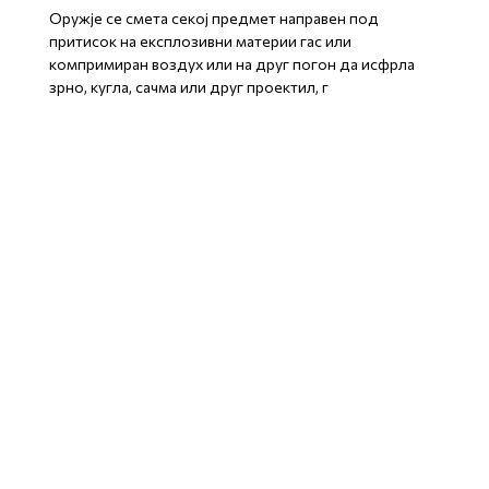
Оружје се смета секој предмет направен под
притисок на експлозивни материи гас или
компримиран воздух или на друг погон да исфрла
зрно, кугла, сачма или друг проектил, г