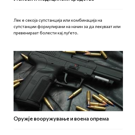
Лек е секоја супстанција или комбинација на
супстанции формулирани на начин за да лекуваат или
превенираат болести кај луѓето.
Оружје вооружување и воена опрема