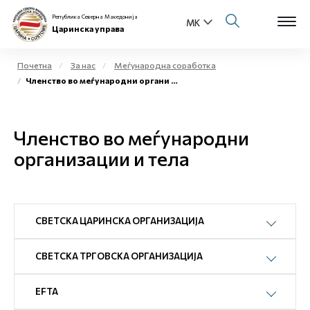
Република Северна Македонија
Царинска управа
Почетна
За нас
Меѓународна соработка
Членство во меѓународни органи и тела
Open s
За нас
Open s
Членство во меѓународни
Физички лица
организации и тела
Open s
Бизнис заедница
Open s
Е-Царина
СВЕТСКА ЦАРИНСКА ОРГАНИЗАЦИЈА
Open s
Медиа центар
СВЕТСКА ТРГОВСКА ОРГАНИЗАЦИЈА
Контакт
EFTA
Е-Весник