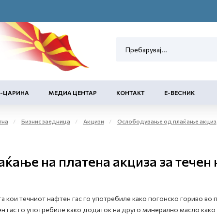
Е-ЦАРИНА
МЕДИА ЦЕНТАР
КОНТАКТ
Е-ВЕСНИК
тна
Бизнис заедница
Акцизи
Ослободување од плаќање акциза и повластено користење на акцизни добра
аќање на платена акциза за течен 
а кои течниот нафтен гас го употребиле како погонско гориво во 
н гас го употребиле како додаток на друго минерално масло како 