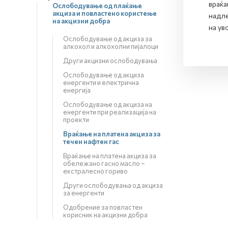
враќа
Ослободување од плаќање
акциза и повластено користење
надле
на акцизни добра
на ув
Ослободување од акциза за
алкохол и алкохолни пијалоци
Други акцизни ослободувања
Ослободување од акциза
енергенти и електрична
енергија
Ослободување од акциза на
енергенти при реализација на
проекти
Враќање на платена акциза за
течен нафтен гас
Враќање на платена акциза за
обележано гасно масло –
екстралесно гориво
Други ослободувања од акциза
за енергенти
Одобрение за повластен
корисник на акцизни добра