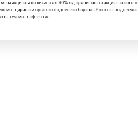
ње на акцизата во висина од 80% од пропишаната акциза за погонс
жниот царински орган по поднесено барање. Рокот за поднесувањ
оз на течниот нафтен гас.