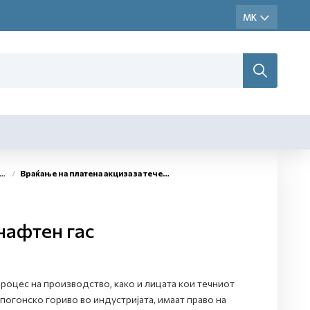
Враќање на платена акциза за течен нафтен гас
нафтен гас
процес на производство, како и лицата кои течниот
погонско гориво во индустријата, имаат право на