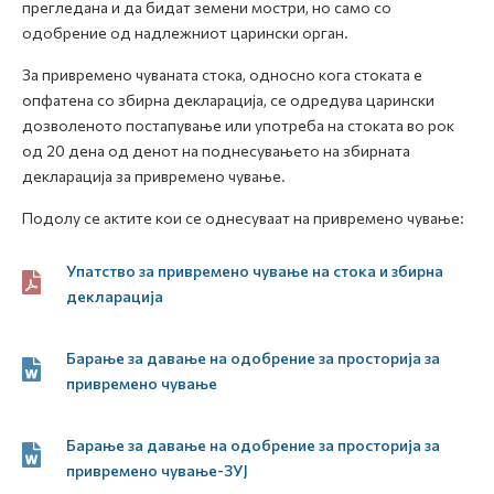
прегледана и да бидат земени мостри, но само со
одобрение од надлежниот царински орган.
За привремено чуваната стока, односно кога стоката е
опфатена со збирна декларација, се одредува царински
дозволеното постапување или употреба на стоката во рок
од 20 дена од денот на поднесувањето на збирната
декларација за привремено чување.
Подолу се актите кои се однесуваат на привремено чување:
Упатство за привремено чување на стока и збирна
декларација
Барање за давање на одобрение за просторија за
привремено чување
Барање за давање на одобрение за просторија за
привремено чување-ЗУЈ