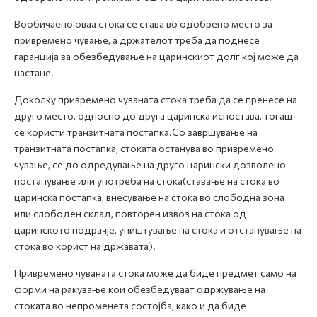
Вообичаено оваа стока се става во одобрено место за
привремено чување, а држателот треба да поднесе
гаранција за обезбедување на царинскиот долг кој може да
настане.
Доколку привремено чуваната стока треба да се пренесе на
друго место, односно до друга царинска испостава, тогаш
се користи транзитната постапка.Со завршување на
транзитната постапка, стоката останува во привремено
чување, се до одредување на друго царински дозволено
постапување или употреба на стока(ставање на стока во
царинска постапка, внесување на стока во слободна зона
или слободен склад, повторен извоз на стока од
царинското подрачје, уништување на стока и отстапување на
стока во корист на државата).
Привремено чуваната стока може да биде предмет само на
форми на ракување кои обезбедуваат одржување на
стоката во непроменета состојба, како и да биде