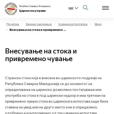
Република Северна Македонија
Царинска управа
Почетна
Бизнис заедница
Царински постапки
Увоз
Внесување на стока и привремено чување
Open s
За нас
Open s
Внесување на стока и
Физички лица
привремено чување
Open s
Бизнис заедница
Open s
Е-Царина
Странска стока која е внесена во царинското подрачје на
Република Северна Македонија се до моментот на
Open s
Медиа центар
определување на царинско дозволено постапување или
употреба на стока е под царински надзор и има третман на
Контакт
привремено чувана стока во царинската испостава каде била
ставена на увид или на друго место кое е определено,
одобрено и контролирано од таа царинска испостава.
Е-Весник