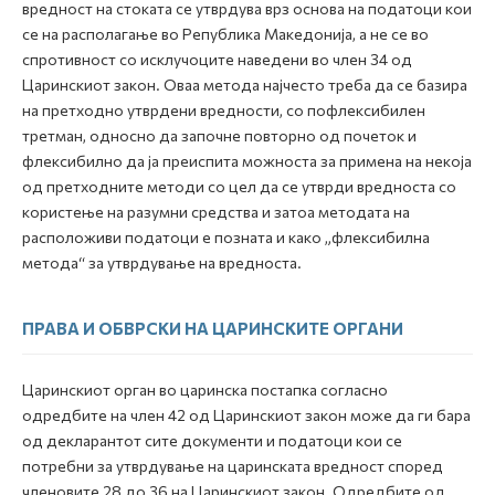
вредност на стоката се утврдува врз основа на податоци кои
се на располагање во Република Македонија, а не се во
спротивност со исклучоците наведени во член 34 од
Царинскиот закон. Оваа метода најчесто треба да се базира
на претходно утврдени вредности, со пофлексибилен
третман, односно да започне повторно од почеток и
флексибилно да ја преиспита можноста за примена на некоја
од претходните методи со цел да се утврди вредноста со
користење на разумни средства и затоа методата на
расположиви податоци е позната и како „флексибилна
метода“ за утврдување на вредноста.
ПРАВА И ОБВРСКИ НА ЦАРИНСКИТЕ ОРГАНИ
Царинскиот орган во царинска постапка согласно
одредбите на член 42 од Царинскиот закон може да ги бара
од декларантот сите документи и податоци кои се
потребни за утврдување на царинската вредност според
членовите 28 до 36 на Царинскиот закон. Одредбите од