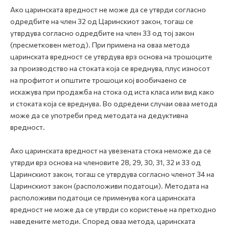
Ако царинската вредност не може да се утврди согласно
одредбите на член 32 од Царинскиот закон, тогаш се
утврдува согласно одредбите на член 33 од тој закон
(пресметковен метод). При примена на оваа метода
царинската вредност се утврдува врз основа на трошоците
за производство на стоката која се вреднува, плус износот
на профитот и општите трошоци кој вообичаено се
искажува при продажба на стока од иста класа или вид како
и стоката која се вреднува. Во одредени случаи оваа метода
може да се употреби пред методата на дедуктивна
вредност.
Ако царинската вредност на увезената стока неможе да се
утврди врз основа на членовите 28, 29, 30, 31, 32 и 33 од
Царинскиот закон, тогаш се утврдува согласно членот 34 на
Царинскиот закон (расположиви податоци). Методата на
paспoлoживи пoдaтoци се применува кога царинската
вредност не може да се утврди со користење на претходно
наведените методи. Според оваа метода, царинската