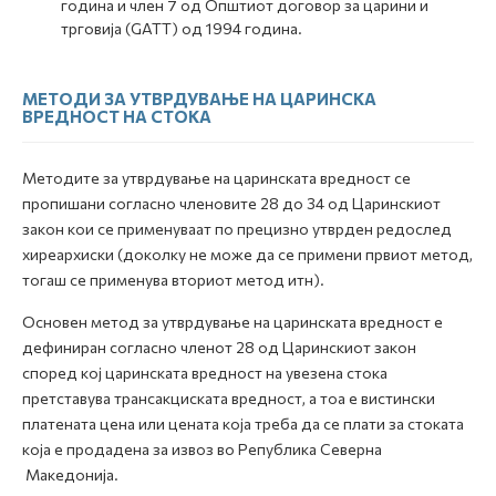
година и член 7 од Општиот договор за царини и
трговија (GATT) од 1994 година.
МЕТОДИ ЗА УТВРДУВАЊЕ НА ЦАРИНСКА
ВРЕДНОСТ НА СТОКА
Методите за утврдување на царинската вредност се
пропишани согласно членовите 28 до 34 од Царинскиот
закон кои се применуваат по прецизно утврден редослед
хиреархиски (доколку не може да се примени првиот метод,
тогаш се применува вториот метод итн).
Основен метод за утврдување на царинската вредност е
дефиниран согласно членот 28 од Царинскиот закон
според кој царинската вредност на увезена стока
претставува трансакциската вредност, а тоа е вистински
платената цена или цената која треба да се плати за стоката
која е продадена за извоз во Република Северна
Македонија.