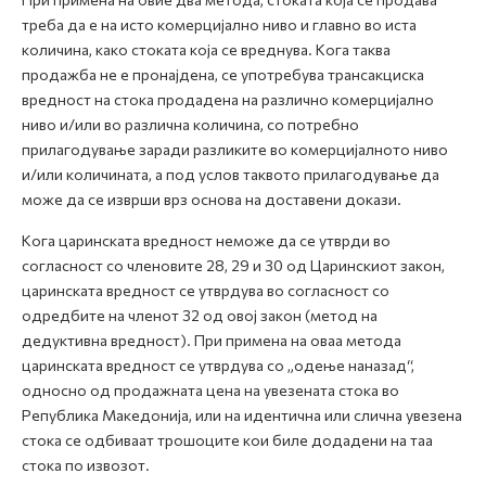
треба да е на исто комерцијално ниво и главно во иста
количина, како стоката која се вреднува. Кога таква
продажба не е пронајдена, се употребува трансакциска
вредност на стока продадена на различно комерцијално
ниво и/или во различна количина, со потребно
прилагодување заради разликите во комерцијалното ниво
и/или количината, а под услов таквото прилагодување да
може да се изврши врз основа на доставени докази.
Кога царинската вредност неможе да се утврди во
согласност со членовите 28, 29 и 30 од Царинскиот закон,
царинската вредност се утврдува во согласност со
одредбите на членот 32 од овој закон (метод на
дедуктивна вредност). При примена на оваа метода
царинската вредност се утврдува со „одење наназад“,
односно од продажната цена на увезената стока во
Република Македонија, или на идентична или слична увезена
стока се одбиваат трошоците кои биле додадени на таа
стока по извозот.