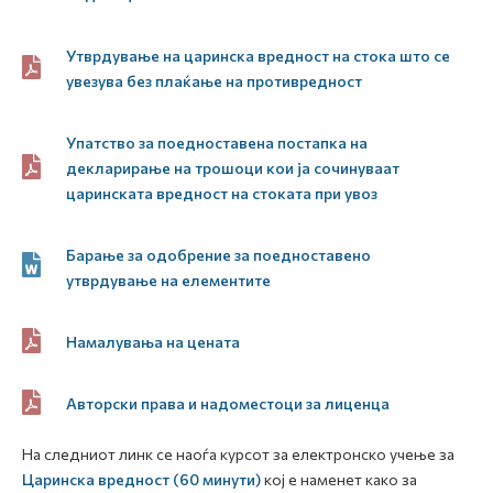
Утврдување на царинска вредност на стока што се
увезува без плаќање на противредност
Упатство за поедноставена постапка на
декларирање на трошоци кои ја сочинуваат
царинската вредност на стоката при увоз
Барање за одобрение за поедноставено
утврдување на елементите
Намалувања на цената
Авторски права и надоместоци за лиценца
На следниот линк се наоѓа курсот за електронско учење за
Царинска вредност (60 минути)
кој е наменет како за