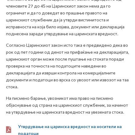
членовите 27 до 45 на Царинскиот закон нема да го
ограничат и да го доведат во прашање правото на
царинскиот службеник да ја утврди вистинитоста и
исправноста на која било изјава, документ или декларација
поднесена заради утврдување на царинската вредност.
Согласно Царинскиот закон исто така е предвидено дека во
рок од пет години од денот на прифаќање на декларацијата,
царинскиот орган може после пуштање на стоката поради
проверка на точноста на податоците наведени во
декларацијата да изврши контрола на комерцијалните
документи и податоци во врска со увозот или извозот на таа
стока.
На писмено барање, увозникот има право на писмено
објаснување од страна на царинскиот службеник, за начинот
на утврдување на царинската вредност на увезената стока.
Утврдување на царинска вредност на носители на
податоци