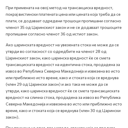
При примената на овој метод на трансакциска вредност,
покрај вистински платената цена или цената која треба да се
плати, се додаваат одредени трошоци пропишани согласно
членот 35 од Царинскиот закон и не се додаваат трошоците
пропишани согласно членот 36 од истиот закон.
Ако царинската вредност на увезената стока не може да се
утврди во согласност со одредбите на членот 28 од
Царинскиот закон, како царинска вредност ќе се смета
трансакциската вредност на идентична стока, продадена за
извоз во Република Северна Македонија и извезена во исто
или приближно исто време, како и стоката која се вреднува
(член 29 од Царински закон) и ако така не може да се
утврди, како царинска вредност ќе се смета трансакциската
вредност на слична стока, продадена за извоз во Република
Северна Македонија и извезена во исто или приближно исто
време, како и стоката која се вреднува (член 30 од Царински
закон).
При примена на овие два метода, стоката која се продава