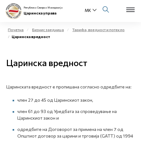
Република Северна Македонија
Царинска управа
Почетна
Бизнис заедница
Тарифа, вредност и потекло
Царинска вредност
Open s
За нас
Open s
Царинска вредност
Физички лица
Open s
Бизнис заедница
Царинската вредност е пропишана согласно одредбите на:
Open s
Е-Царина
член 27 до 45 од Царинскиот закон,
Open s
Медиа центар
член 61 до 93 од Уредбата за спроведување на
Царинскиот закон и
Контакт
одредбите на Договорот за примена на член 7 од
Општиот договор за царини и трговија (GATT) од 1994
Е-Весник