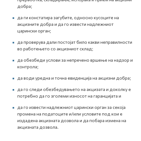
добра;
да ги констатира загубите, односно кусоците на
акцизните добра и да го извести надлежниот
царински орган;
да проверува дали постојат било какви неправилности
во работењето со акцизниот склад;
да обезбеди услови за непречено вршење на надзор и
контрола;
да води уредна и точна евиденција на акцизни добра;
да го следи обезбедувањето на акцизата и доколку е
потребно да го зголеми износот на гаранцијата и
да го извести надлежниот царински орган за секоја
промена на податоците и/или условите под кои е
издадена акцизната дозвола и да побара измена на
акцизната дозвола.