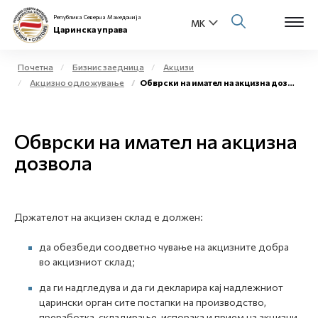
Република Северна Македонија
Царинска управа
Почетна
Бизнис заедница
Акцизи
Акцизно одложување
Обврски на имател на акцизна дозвола
Open s
За нас
Open s
Обврски на имател на акцизна
Физички лица
дозвола
Open s
Бизнис заедница
Open s
Е-Царина
Држателот на акцизен склад е должен:
Open s
Медиа центар
да обезбеди соодветно чување на акцизните добра
во акцизниот склад;
Контакт
да ги надгледува и да ги декларира кај надлежниот
царински орган сите постапки на производство,
Е-Весник
преработка, складирање, испорака и прием на акцизни