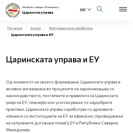
Република Северна Македонија
Царинска управа
Почетна
За нас
Меѓународна соработка
Царинската управа и ЕУ
Open s
За нас
Open s
Царинската управа и ЕУ
Физички лица
Open s
Бизнис заедница
Од моментот на своето формирање, Царинската управа е
Open s
Е-Царина
активно ангажирана во процесите на хармонизација со
законодавството, постапките и правилата на Царинската
Open s
унија на ЕУ, тежнејќи кон усогласување со најдобрите
Медиа центар
практики. Царинската управа соработува со државите-
членки и со институциите на ЕУ за ефикасно спроведување
Контакт
на склучените договори помеѓу ЕУ и Република Северна
Македонија.
Е-Весник