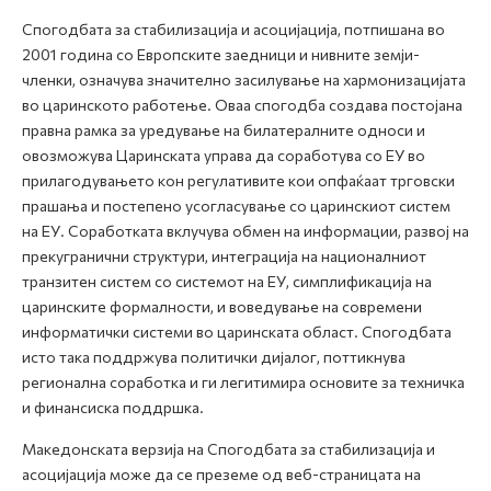
Спогодбата за стабилизација и асоцијација, потпишана во
2001 година со Европските заедници и нивните земји-
членки, означува значително засилување на хармонизацијата
во царинското работење. Оваа спогодба создава постојана
правна рамка за уредување на билатералните односи и
овозможува Царинската управа да соработува со ЕУ во
прилагодувањето кон регулативите кои опфаќаат трговски
прашања и постепено усогласување со царинскиот систем
на ЕУ. Соработката вклучува обмен на информации, развој на
прекугранични структури, интеграција на националниот
транзитен систем со системот на ЕУ, симплификација на
царинските формалности, и воведување на современи
информатички системи во царинската област. Спогодбата
исто така поддржува политички дијалог, поттикнува
регионална соработка и ги легитимира основите за техничка
и финансиска поддршка.
Македонската верзија на Спогодбата за стабилизација и
асоцијација може да се преземе од веб-страницата на