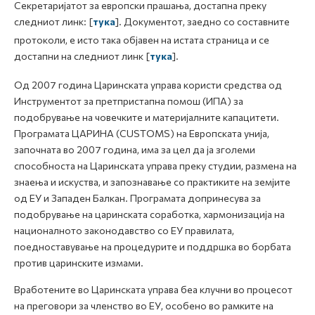
Секретаријатот за европски прашања, достапна преку
следниот линк: [
тука
]. Документот, заедно со составните
протоколи, е исто така објавен на истата страница и се
достапни на следниот линк [
тука
].
Од 2007 година Царинската управа користи средства од
Инструментот за претпристапна помош (ИПА) за
подобрување на човечките и материјалните капацитети.
Програмата ЦАРИНА (CUSTOMS) на Европската унија,
започната во 2007 година, има за цел да ја зголеми
способноста на Царинската управа преку студии, размена на
знаења и искуства, и запознавање со практиките на земјите
од ЕУ и Западен Балкан. Програмата допринесува за
подобрување на царинската соработка, хармонизација на
националното законодавство со ЕУ правилата,
поедноставување на процедурите и поддршка во борбата
против царинските измами.
Вработените во Царинската управа беа клучни во процесот
на преговори за членство во ЕУ, особено во рамките на