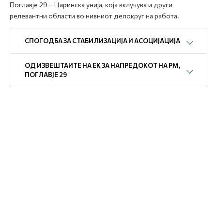
Поглавје 29 – Царинска унија, која вклучува и други
релевантни области во нивниот делокруг на работа.
СПОГОДБА ЗА СТАБИЛИЗАЦИЈА И АСОЦИЈАЦИЈА
ОД ИЗВЕШТАИТЕ НА ЕК ЗА НАПРЕДОКОТ НА РМ,
ПОГЛАВЈЕ 29