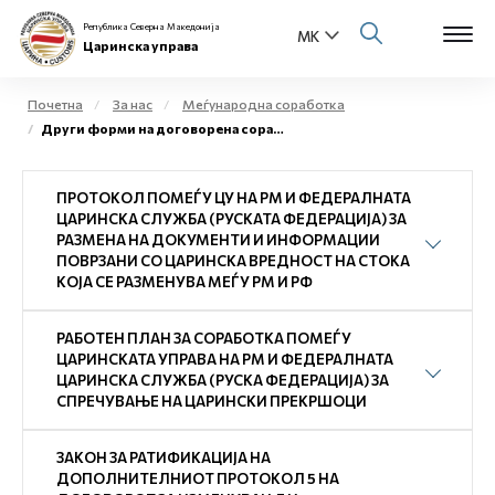
Република Северна Македонија
Царинска управа
Почетна
За нас
Меѓународна соработка
Други форми на договорена соработка
Open s
За нас
ПРОТОКОЛ ПОМЕЃУ ЦУ НА РМ И ФЕДЕРАЛНАТА
Open s
Физички лица
ЦАРИНСКА СЛУЖБА (РУСКАТА ФЕДЕРАЦИЈА) ЗА
РАЗМЕНА НА ДОКУМЕНТИ И ИНФОРМАЦИИ
Open s
ПОВРЗАНИ СО ЦАРИНСКА ВРЕДНОСТ НА СТОКА
Бизнис заедница
КОЈА СЕ РАЗМЕНУВА МЕЃУ РМ И РФ
Open s
Е-Царина
РАБОТЕН ПЛАН ЗА СОРАБОТКА ПОМЕЃУ
ЦАРИНСКАТА УПРАВА НА РМ И ФЕДЕРАЛНАТА
Open s
ЦАРИНСКА СЛУЖБА (РУСКА ФЕДЕРАЦИЈА) ЗА
Медиа центар
СПРЕЧУВАЊЕ НА ЦАРИНСКИ ПРЕКРШОЦИ
Контакт
ЗАКОН ЗА РАТИФИКАЦИЈА НА
ДОПОЛНИТЕЛНИОТ ПРОТОКОЛ 5 НА
Е-Весник