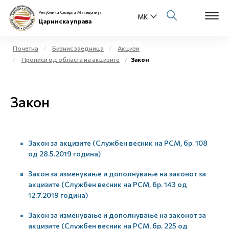
Република Северна Македонија
Царинска управа
Почетна
Бизнис заедница
Акцизи
Прописи од областа на акцизите
Закон
Open s
За нас
Open s
Закон
Физички лица
Open s
Бизнис заедница
Закон за акцизите (Службен весник на РСМ, бр. 108
Open s
Е-Царина
од 28.5.2019 година)
Open s
Закон за изменување и дополнување на законот за
Медиа центар
акцизите (Службен весник на РСМ, бр. 143 од
12.7.2019 година)
Контакт
Закон за изменување и дополнување на законот за
акцизите (Службен весник на РСМ, бр. 225 од
Е-Весник