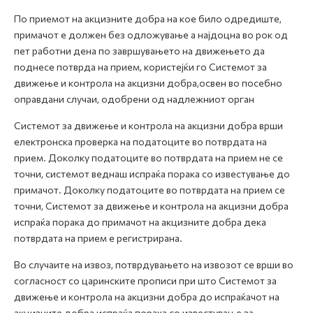
По приемот на акцизните добра на кое било одредиште,
примачот е должен без одложување а најдоцна во рок од
пет работни дена по завршувањето на движењето да
поднесе потврда на прием, користејќи го Системот за
движење и контрола на акцизни добра,освен во посебно
оправдани случаи, одобрени од надлежниот орган
Системот за движење и контрола на акцизни добра врши
електронска проверка на податоците во потврдата на
прием. Доколку податоците во потврдата на прием не се
точни, системот веднаш испраќа порака со известување до
примачот. Доколку податоците во потврдата на прием се
точни, Системот за движење и контрола на акцизни добра
испраќа порака до примачот на акцизните добра дека
потврдата на прием е регистрирана.
Во случаите на извоз, потврдувањето на извозот се врши во
согласност со царинските прописи при што Системот за
движење и контрола на акцизни добра до испраќачот на
акцизните добра испраќа порака со известување за