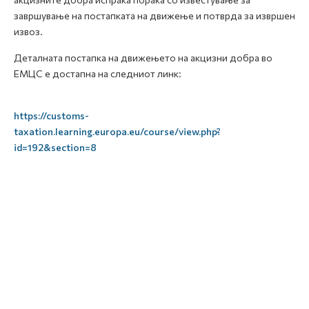
завршување на постапката на движење и потврда за извршен
извоз.
Деталната постапка на движењето на акцизни добра во
ЕМЦС е достапна на следниот линк:
https://customs-
taxation.learning.europa.eu/course/view.php?
id=192&section=8