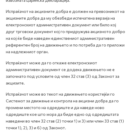
извозната царинска декларација.
Испраќачот на акцизните добра е должен на превозникот на
акцизните добра да му обезбеди испечатена верзија на
електронскиот административен документ или било кој
друг трговски документ кој го придружува акцизното добро
на кој ќе биде наведен единствениот административен
референтен број на движењето и по потреба да го приложи
на надлежниот орган.
Испраќачот може да го откаже електронскиот
административен документ се додека движењето не е
започнато под условите од член 32 став (3) од Законот за
акцизите.
Испраќачот може во текот на движењето користејќи го
Системот за движење и контрола на акцизни добра да го
промени местото на одредиште и да наведе ново
одредиште кое што мора да биде едно од одредиштата
наведени во член 32 став (2) точки 1) и 3) или член 33 став (1)
точки 1), 2), 3) и 6) од Законот.