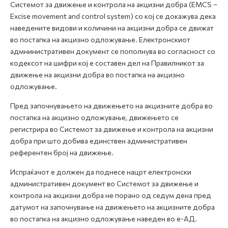
Системот за движење и контрола на акцизни добра (EMCS –
Excise movement and control system) со кој се докажува дека
наведените видови и количини на акцизни добра се движат
во постапка на акцизно одложување. Електронскиот
адмнинистративен документ се пополнува во согласност со
кодексот на шифри кој е составен дел на Правилникот за
движење на акцизни добра во постапка на акцизно
одложување.
Пред започнувањето на движењето на акцизните добра во
постапка на акцизно одложување, движењето се
регистрира во Системот за движење и контрола на акцизни
добра при што добива единствен административен
референтен број на движење.
Испраќачот е должен да поднесе нацрт електронски
административен документ во Системот за движење и
контрола на акцизни добра не порано од седум дена пред
датумот на започнување на движењето на акцизните добра
во постапка на акцизно одложување наведен во е-АД.