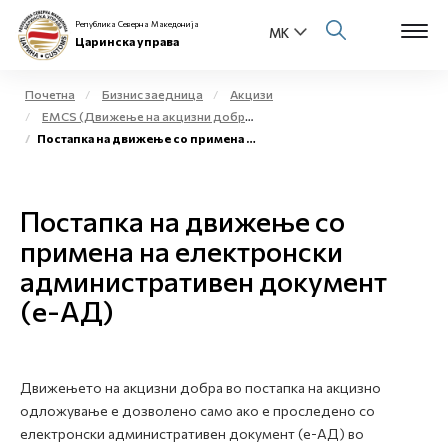
Република Северна Македонија
Царинска управа
Почетна
Бизнис заедница
Акцизи
EMCS (Движење на акцизни добра во постапка на акцизно одложување на акцизното подрачје)
Open s
Постапка на движење со примена на електронски административен документ (е-АД)
За нас
Open s
Физички лица
Постапка на движење со
Open s
примена на електронски
Бизнис заедница
административен документ
Open s
Е-Царина
(е-АД)
Open s
Медиа центар
Движењето на акцизни добра во постапка на акцизно
Контакт
одложување е дозволено само ако е проследено со
електронски административен документ (е-АД) во
Е-Весник