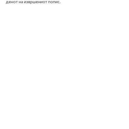
денот на извршениот попис.