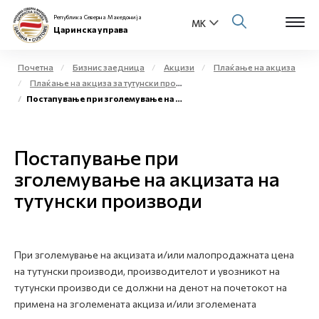
Република Северна Македонија
Царинска управа
Почетна
Бизнис заедница
Акцизи
Плаќање на акциза
Плаќање на акциза за тутунски производи
Open s
Постапување при зголемување на акцизата на тутунски производи
За нас
Open s
Физички лица
Постапување при
Open s
зголемување на акцизата на
Бизнис заедница
тутунски производи
Open s
Е-Царина
Open s
Медиа центар
При зголемување на акцизата и/или малопродажната цена
на тутунски производи, производителот и увозникот на
Контакт
тутунски производи се должни на денот на почетокот на
примена на зголемената акциза и/или зголемената
Е-Весник