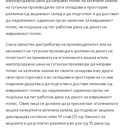
малопродажна цена да направат попис на затечени залихи
на тутунски производи во сите складови и простории
различни од акцизниот склад и да подготват и да достават
до надлежниот царински орган записник за извршениот
попис, не подоцна од пет работни дена од денот на
извршениот попис.
Секој овластен дистрибутер на производителот или на
увозникот на тутунски производи е должен на денот на
почетокот на примената на зголемената акциза и/или
малопродажна цена на тутунски производи да направи
попис на затечени залихи во своите складови и во други
свои простори како и во складови и простории на со нив
поврзани друштва и да подготви и достави записник од
извршениот попис до надлежниот царински орган, не
подоцна од пет работни дена од денот на извршениот
попис. Овие лица се должни да ја пресметаат зголемената
акциза на вкупната затечена залиха, да поднесат акцизна
декларација согласно член 10 став (3) од Законот за
акцизите и да ја платат разликата во рок од 15 дена од