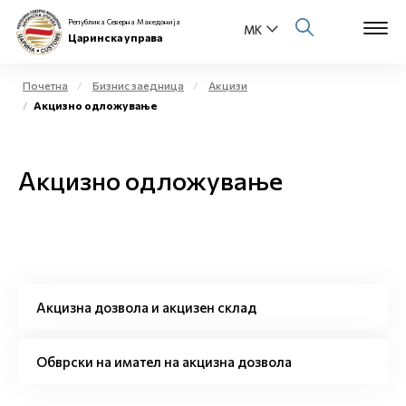
Република Северна Македонија
Царинска управа
Почетна
Бизнис заедница
Акцизи
Акцизно одложување
Open s
За нас
Open s
Акцизно одложување
Физички лица
Open s
Бизнис заедница
Open s
Е-Царина
Open s
Акцизна дозвола и акцизен склад
Медиа центар
Контакт
Обврски на имател на акцизна дозвола
Е-Весник