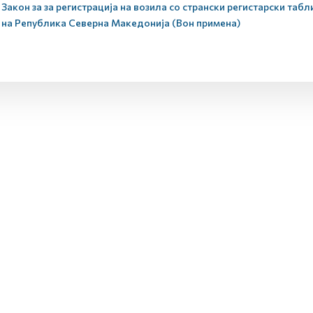
Закон за за регистрација на возила со странски регистарски табл
на
Р
епублика
С
еверна
М
акедонија (Вон примена)