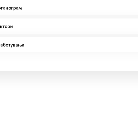
ганограм
ктори
аботувања