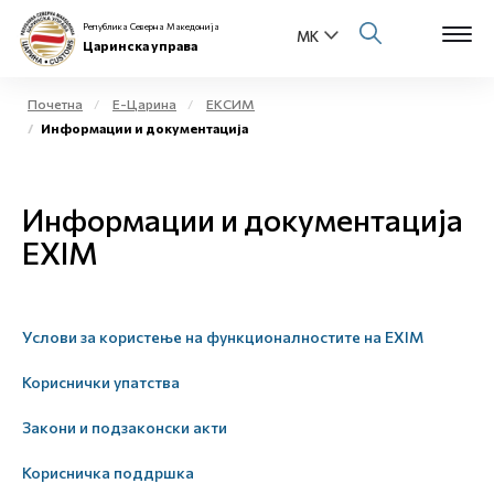
Република Северна Македонија
Царинска управа
Почетна
Е-Царина
ЕКСИМ
Информации и документација
Open s
За нас
Open s
Информации и документација
Физички лица
EXIM
Open s
Бизнис заедница
Open s
Е-Царина
Услови за користење на функционалностите на EXIM
Open s
Медиа центар
Кориснички упатства
Закони и подзаконски акти
Контакт
Корисничка поддршка
Е-Весник