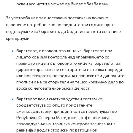
освен ако истите можат да бидат обезбедени.
За употреба на поедноставена постапка на локално
царинење потребно е во последните три години пред
поднесување на барањето, да бидат исполнети следниве
критериуми:
барателот, одговорното лице кај барателот или
лицето кое има контрола над управувањето со
правното лице и одговорното лице кај барателот за
царински прашања не се сторители на тешка повреда
или повеќекратни повреди на царинските и даночните
прописи и не се сторители на тешко кривично дело во
врска со неговата економска дејност,
барателот води сметководствен систем кој
соодветствува со општо прифатените
сметководствени принципи кои се применуваат во
Република Северна Македонија, кој овозможува
спроведување на царинска контрола заснована на
ревизија и води историски податоци кои