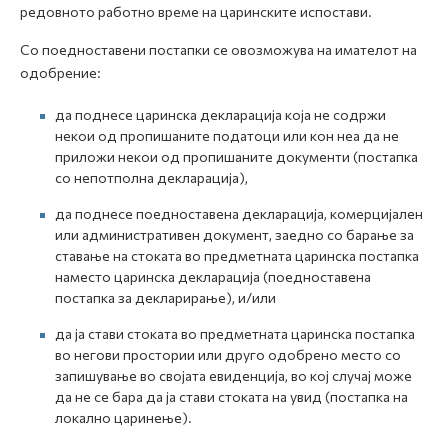
редовното работно време на царинските испостави.
Со поедноставени постапки се овозможува на имателот на
одобрение:
да поднесе царинска декларација која не содржи
некои од пропишаните податоци или кон неа да не
приложи некои од пропишаните документи (постапка
со непотполна декларација),
да поднесе поедноставена декларација, комерцијален
или административен документ, заедно со барање за
ставање на стоката во предметната царинска постапка
наместо царинска декларација (поедноставена
постапка за декларирање), и/или
да ја стави стоката во предметната царинска постапка
во негови простории или друго одобрено место со
запишување во својата евиденција, во кој случај може
да не се бара да ја стави стоката на увид (постапка на
локално царинење).