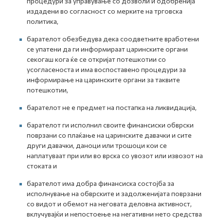
процедури за управување со дозволи и одобренија
издадени во согласност со мерките на трговска
политика,
барателот обезбедува дека соодветните вработени
се упатени да ги информираат царинските органи
секогаш кога ќе се откријат потешкотии со
усогласеноста и има воспоставено процедури за
информирање на царинските органи за таквите
потешкотии,
барателот не е предмет на постапка на ликвидација,
барателот ги исполнил своите финансиски обврски
поврзани со плаќање на царинските давачки и сите
други давачки, даноци или трошоци кои се
наплатуваат при или во врска со увозот или извозот на
стоката и
барателот има добра финансиска состојба за
исполнување на обврските и задолженијата поврзани
со видот и обемот на неговата деловна активност,
вклучувајќи и непостоење на негативни нето средства