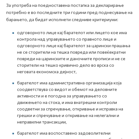
За употреба на поедноставена постапка за декларирање
потребно е во последните три години пред поднесување на
барањето, да бидат исполнети следниве критериуми:
одговорното лице кај барателот или лицето кое има
контрола над управувањето со правното лице и
одговорното лице кај барателот за царински прашања
не се сторители на тешка повреда или повеќекратни
повреди на царинските и даночните прописи и не се
сторители на тешко кривично дело во врска со
неговата економска дејност,
барателот има административна организација која
соодветствува со видот и обемот на деловните
активности и е погодна за управувањето со
движењето на стока, и има внатрешни контроли
соодветни за спречување, откривање и исправка на
грешки и спречување и откривање на нелегални и
неправилни трансакции,
барателот има воспоставено задоволителни