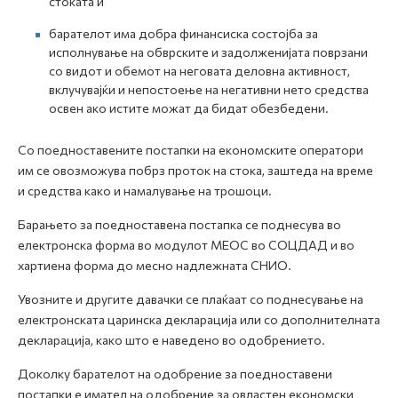
стоката и
барателот има добра финансиска состојба за
исполнување на обврските и задолженијата поврзани
со видот и обемот на неговата деловна активност,
вклучувајќи и непостоење на негативни нето средства
освен ако истите можат да бидат обезбедени.
Со поедноставените постапки на економските оператори
им се овозможува побрз проток на стока, заштеда на време
и средства како и намалување на трошоци.
Барањето за поедноставена постапка се поднесува во
електронска форма во модулот МЕОС во СОЦДАД и во
хартиена форма до месно надлежната СНИО.
Увозните и другите давачки се плаќаат со поднесување на
електронската царинска декларација или со дополнителната
декларација, како што е наведено во одобрението.
Доколку барателот на одобрение за поедноставени
постапки е имател на одобрение за овластен економски