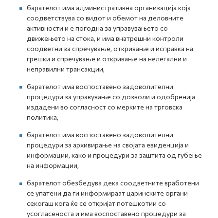
барателот има административна организација која
соодветствува со видот и обемот на деловните
активности и е погодна за управувањето со
движењето на стока, и има внатрешни контроли
соодветни за спречување, откривање и исправка на
грешки и спречување и откривање на нелегални и
неправилни трансакции,
барателот има воспоставено задоволителни
процедури за управување со дозволи и одобренија
издадени во согласност со мерките на трговска
политика,
барателот има воспоставено задоволителни
процедури за архивирање на својата евиденција и
информации, како и процедури за заштита од губење
на информации,
барателот обезбедува дека соодветните вработени
се упатени да ги информираат царинските органи
секогаш кога ќе се откријат потешкотии со
усогласеноста и има воспоставено процедури за