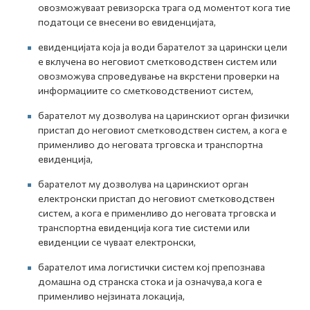
овозможуваат ревизорска трага од моментот кога тие
податоци се внесени во евиденцијата,
евиденцијата која ја води барателот за царински цели
е вклучена во неговиот сметководствен систем или
овозможува спроведување на вкрстени проверки на
информациите со сметководствениот систем,
барателот му дозволува на царинскиот орган физички
пристап до неговиот сметководствен систем, а кога е
применливо до неговата трговска и транспортна
евиденција,
барателот му дозволува на царинскиот орган
електронски пристап до неговиот сметководствен
систем, а кога е применливо до неговата трговска и
транспортна евиденција кога тие системи или
евиденции се чуваат електронски,
барателот има логистички систем кој препознава
домашна од странска стока и ја означува,а кога е
применливо нејзината локација,