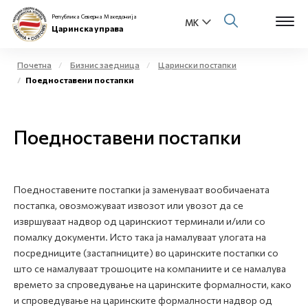
Република Северна Македонија
Царинска управа
Почетна
Бизнис заедница
Царински постапки
Поедноставени постапки
Open s
За нас
Open s
Поедноставени постапки
Физички лица
Open s
Бизнис заедница
Поедноставените постапки ја заменуваат вообичаената
Open s
Е-Царина
постапка, овозможуваат извозот или увозот да се
извршуваат надвор од царинскиот терминали и/или со
Open s
помалку документи. Исто така ја намалуваат улогата на
Медиа центар
посредниците (застапниците) во царинските постапки со
што се намалуваат трошоците на компаниите и се намалува
Контакт
времето за спроведување на царинските формалности, како
и спроведување на царинските формалности надвор од
Е-Весник