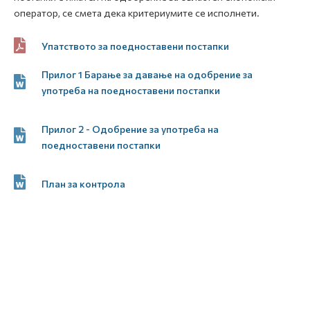
оператор, се смета дека критериумите се исполнети.
Упатството за поедноставени постапки
Прилог 1 Барање за давање на одобрение за
употреба на поедноставени постапки
Прилог 2 - Одобрение за употреба на
поедноставени постапки
План за контрола