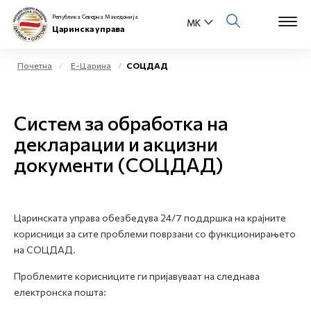
Република Северна Македонија
Царинска управа
Почетна
Е-Царина
СОЦДАД
Open s
За нас
Систем за обработка на
Open s
Физички лица
декларации и акцизни
документи (СОЦДАД)
Open s
Бизнис заедница
Open s
Е-Царина
Царинската управа обезбедува 24/7 поддршка на крајните
Open s
корисници за сите проблеми поврзани со функционирањето
Медиа центар
на СОЦДАД.
Контакт
Проблемите корисниците ги пријавуваат на следнава
електронска пошта:
Е-Весник