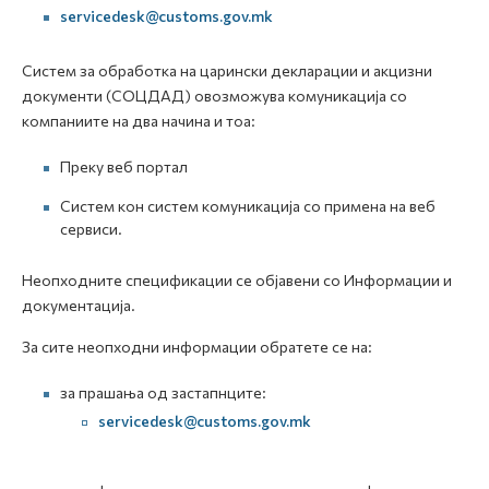
servicedesk@customs.gov.mk
Систем за обработка на царински декларации и акцизни
документи (СОЦДАД) овозможува комуникација со
компаниите на два начина и тоа:
Преку веб портал
Систем кон систем комуникација со примена на веб
сервиси.
Неопходните спецификации се објавени со Информации и
документација.
За сите неопходни информации обратете се на:
за прашања од застапнците:
servicedesk@customs.gov.mk