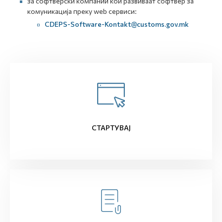
за софтверски компании кои развиваат софтвер за
комуникација преку web сервиси:
CDEPS-Software-Kontakt@customs.gov.mk
СТАРТУВАЈ