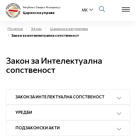
Република Северна Македонија
Царинска управа
Почетна
За нас
Царинска регулатива
Закон за интелектуална сопственост
Open s
За нас
Open s
Закон за Интелектуална
Физички лица
сопственост
Open s
Бизнис заедница
Open s
Е-Царина
ЗАКОН ЗА ИНТЕЛЕКТУАЛНА СОПСТВЕНОСТ
Open s
Медиа центар
УРЕДБИ
Контакт
ПОДЗАКОНСКИ АКТИ
Е-Весник