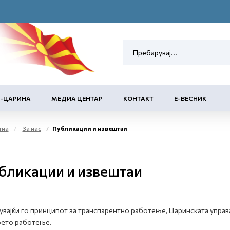
Е-ЦАРИНА
МЕДИА ЦЕНТАР
КОНТАКТ
Е-ВЕСНИК
тна
За нас
Публикации и извештаи
бликации и извештаи
увајќи го принципот за транспарентно работење, Царинската упра
оето работење.