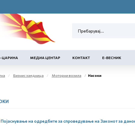
Е-ЦАРИНА
МЕДИА ЦЕНТАР
КОНТАКТ
Е-ВЕСНИК
тна
Бизнис заедница
Моторни возила
Насоки
ОКИ
Појаснување на одредбите за спроведување на Законот за дано