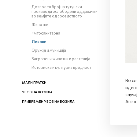
Дозволен број на тутунски
производи ослободени од давачки
во земјите од соседството
Животни
Фитосанитарна
Лекови
Оружје и муниција
Загрозени животни и растенија
Историска и културна вредност
Во сл
МАЛИ ПРАТКИ
идент
УВОЗ НА ВОЗИЛА
случа
Агенц
ПРИВРЕМЕН УВОЗ НА ВОЗИЛА