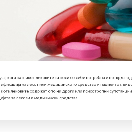
учај кога патникот лековите ги носи со себе потребна е потврда о
ификација на лекот или медицинското средство и пациентот, видот
ј кога лековите содржат опојни дроги или психотропни супстанции
ијата за лекови и медицински средства.