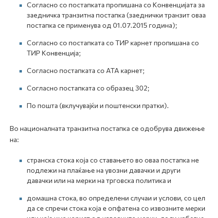
Согласно со постапката пропишана со Конвенцијата за
заедничка транзитна постапка (заеднички транзит оваа
постапка се применува од 01.07.2015 година);
Согласно со постапката со ТИР карнет пропишана со
ТИР Конвенција;
Согласно постапката со АТА карнет;
Согласно постапката со образец 302;
По пошта (вклучувајќи и поштенски пратки).
Во националната транзитна постапка се одобрува движење
на:
странска стока која со ставањето во оваа постапка не
подлежи на плаќање на увозни давачки и други
давачки или на мерки на трговска политика и
домашна стока, во определени случаи и услови, со цел
да се спречи стока која е опфатена со извозните мерки