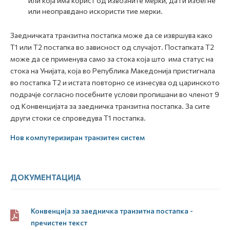
или која има корист од извозните мерки, да ги избегне
или неоправдано искористи тие мерки.
Заедничката транзитна постапка може да се извршува како
Т1 или Т2 постапка во зависност од случајот. Постапката Т2
може да се применува само за стока која што има статус на
стока на Унијата, која во Република Македонија пристигнала
во постапка Т2 и истата повторно се изнесува од царинското
подрачје согласно посебните услови пропишани во членот 9
од Конвенцијата за заедничка транзитна постапка. За сите
други стоки се спроведува Т1 постапка.
Нов компутеризиран транзитен систем
ДОКУМЕНТАЦИЈА
Конвенција за заедничка транзитна постапка -
пречистен текст