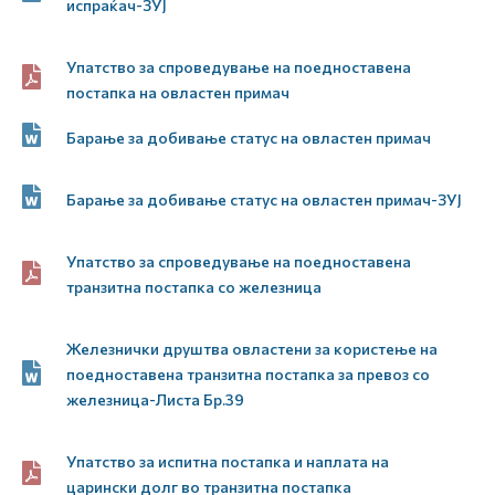
испраќач-ЗУЈ
Упатство за спроведување на поедноставена
постапка на овластен примач
Барање за добивање статус на овластен примач
Барање за добивање статус на овластен примач-ЗУЈ
Упатство за спроведување на поедноставена
транзитна постапка со железница
Железнички друштва овластени за користење на
поедноставена транзитна постапка за превоз со
железница-Листа Бр.39
Упатство за испитна постапка и наплата на
царински долг во транзитна постапка