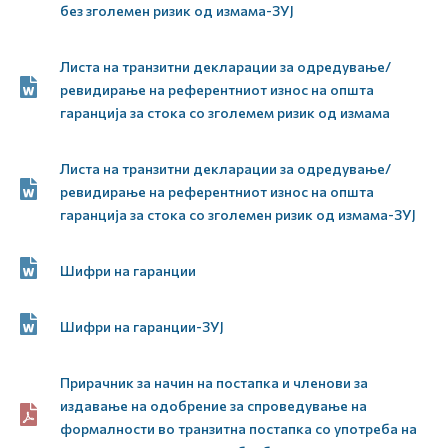
без зголемен ризик од измама-ЗУЈ
Листа на транзитни декларации за одредување/
ревидирање на референтниот износ на општа
гаранција за стока со зголемем ризик од измама
Листа на транзитни декларации за одредување/
ревидирање на референтниот износ на општа
гаранција за стока со зголемен ризик од измама-ЗУЈ
Шифри на гаранции
Шифри на гаранции-ЗУЈ
Прирачник за начин на постапка и членови за
издавање на одобрение за спроведување на
формалности во транзитна постапка со употреба на