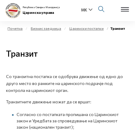
Република Северна Македонија
Царинска управа
Почетна
Бизнис заедница
Царински постапки
Транзит
Open s
За нас
Транзит
Open s
Физички лица
Open s
Бизнис заедница
Со транзитна постапка се одобрува движење од едно до
друго место во рамките на царинското подрачје под
Open s
Е-Царина
контрола на царинскиот орган.
Open s
Транзитните движење можат да се вршат:
Медиа центар
Согласно со постапката пропишана со Царинскиот
Контакт
закон и Уредбата за спроведување на Царинскиот
закон (национален транзит);
Е-Весник