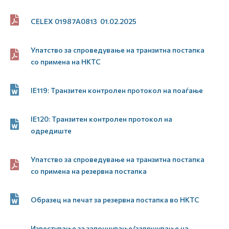
CELEX 01987A0813 01.02.2025
Упатство за спроведување на транзитна постапка
со примена на НКТС
IE119: Tранзитен контролен протокол на поаѓање
IE120: Tранзитен контролен протокол на
одредиште
Упатство за спроведување на транзитна постапка
со примена на резервна постапка
Образец на печат за резервна постапка во НКТС
Известување за започнување/завршување на