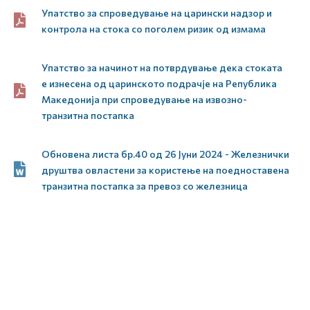
Упатство за спроведување на царински надзор и
контрола на стока со поголем ризик од измама
Упатство за начинот на потврдување дека стоката
е изнесена од царинското подрачје на Република
Македонија при спроведување на извозно-
транзитна постапка
Обновена листа бр.40 од 26 Јуни 2024 - Железнички
друштва овластени за користење на поедноставена
транзитна постапка за превоз со железница