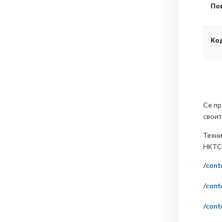
По
Код
Се пр
своит
Техни
НКТС 
/cont
/cont
/cont