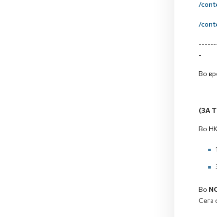
/cont
/cont
------
-
Во вр
(ЗА 
Во НК
Во
NC
Сега 