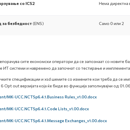
врзување со ICS2
Нема директна 
 за безбедност
(ENS)
Само 0 или 2
епорачува сите економски оператори да се запознаат со новите ба
е ИТ системи и навремено да започнат со тестирање и имплемента
чките спецификации и xsd шемите со измените кои треба да се имп
6 Opt out верзијатa која ќе биде во функција заполнувајчи од 01.0
ent/MK-UCC.NCTSp6.4.1.Business Rules_v1.00.docx
ent/MK-UCC.NCTSp6.4.1.Code Lists_v1.00.docx
ent/MK-UCC.NCTSp6.4.1.Message Exchanges_v1.00.docx