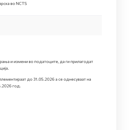
врска во NCTS
рања и измени во податоците, да ги прилагодат
ција.
лементираат до 31.05.2026 а се однесуваат на
6.2026 год.