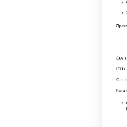
Практ
(ЗА 
IE117
Ова е
Кога 