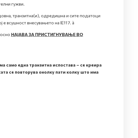
телни гужви.
довна, транзитна(и), одредишна и сите податоци
е всушност внесувањето на IE117. à
осно
НАЈАВА ЗА ПРИСТИГНУВАЊЕ ВО
 само една транзитна испостава – се креира
ката се повторува онолку пати колку што има