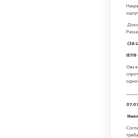
Накра
одлу
Докол
Passa
(ЗА
IE119
Ова е
спрот
однос
______
07.0
Импле
Согла
треба