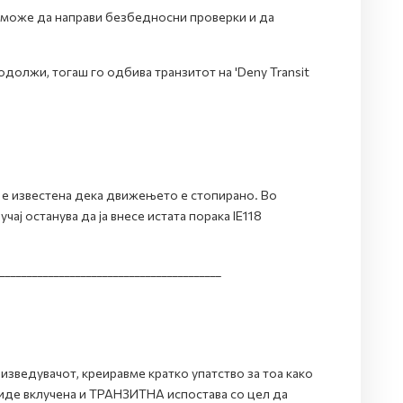
 и може да направи безбедносни проверки и да
олжи, тогаш го одбива транзитот на 'Deny Transit
ва е известена дека движењето е стопирано. Во
ај останува да ја внесе истата порака IE118
_________________________________________
изведувачот, креиравме кратко упатство за тоа како
 биде вклучена и ТРАНЗИТНА испостава со цел да