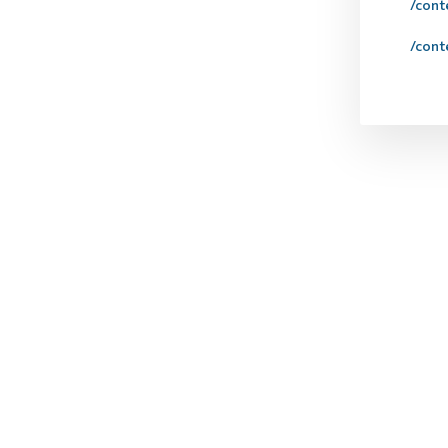
/cont
/cont