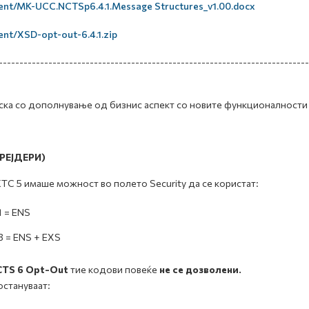
ent/MK-UCC.NCTSp6.4.1.Message Structures_v1.00.docx
ent/XSD-opt-out-6.4.1.zip
---------------------------------------------------------------------------
ска со дополнување од бизнис аспект со новите функционалности 
ТРЕЈДЕРИ)
ТС 5 имаше можност во полето Security да се користат:
1 = ENS
3 = ENS + EXS
TS 6 Opt-Out
тие кодови повеќе
не се дозволени.
остануваат: