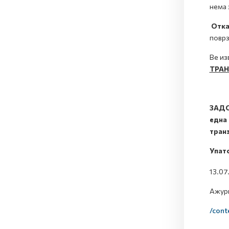
нема 
Отка
поврз
Ве из
ТРАН
ЗАДО
една 
тран
Упат
13.07
Ажури
/cont