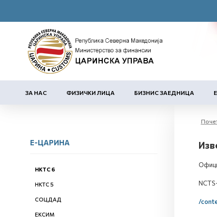
ЗА НАС
ФИЗИЧКИ ЛИЦА
БИЗНИС ЗАЕДНИЦА
Поче
Е-ЦАРИНА
Изв
Офици
НКТС 6
NCTS-
НКТС 5
СОЦДАД
/cont
ЕКСИМ