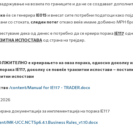
задржување на возила по границите и да не се создаваат дополни
ко
ќе се генерира
IE015
и внесат сите потребни податоци како пој
ани со стоката,
следен потег
откако веќе имаме добиено МРН број 
вестуваме дека од денес е потребно да се креира порака
IE117
одн
ЗИТНА ИСПОСТАВА
од страна на трејдер.
ЛЖИТЕЛНО е креирањето на оваа порака, односно доколку има
порака IE117, доколку се повеќе транзитни испостави – постап
зитни испостави
ство
/content/Manual for IE117 - TRADER.docx
.2026
рана документација за имплементација на порака IE117
ent/MK-UCC.NCTSp6.4.1.Business Rules_v1.10.docx