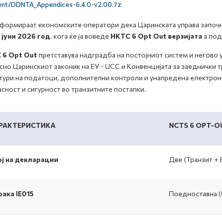
ent/DDNTA_Appendices-6.4.0-v2.00.7z
формираат економските оператори дека Царинската управа започн
 јуни 2026
год
. кога ќе ја воведе
НКТС 6 Opt Out
верзијата
а под
 6
Opt Out
претставува надградба на постојниот систем и негово 
сно Царинскиот законик на ЕУ - UCC и Конвенцијата за заеднички т
тури на податоци, дополнителни контроли и унапредена електрон
сност и сигурност во транзитните постапки.
РАКТЕРИСТИКА
NCTS 6 OPT-O
ј на декларации
Две (Транзит + 
ака IE015
Поедноставна (