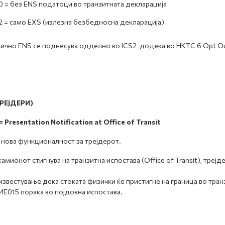
0 = без ENS податоци во транзитната декларација
2 = само EXS (излезна безбедносна декларација)
ично ENS се поднесува одделно во ICS2 додека во НКТС 6 Opt Ou
ТРЕЈДЕРИ)
 = Presentation Notification at Office of Transit
 нова функционалност за трејдерот.
камионот стигнува на транзитна испостава (Office of Transit), тре
известување дека стоката физички ќе пристигне на граница во тран
ИЕ015 порака во појдовна испостава.