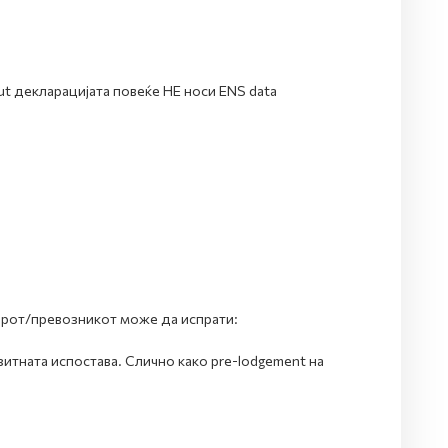
t декларацијата повеќе НЕ носи ENS data
јдерот/превозникот може да испрати:
зитната испостава. Слично како pre-lodgement на