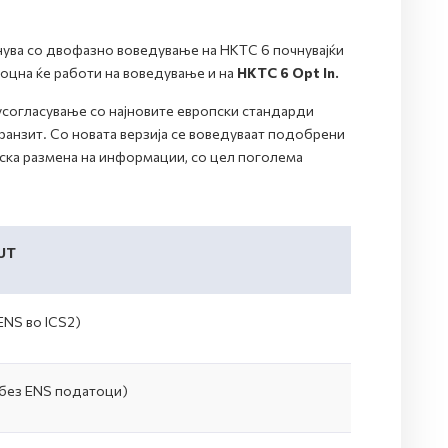
ува со двофазно воведување на НКТС 6 почнувајќи
оцна ќе работи на воведување и на
НКТС 6 Opt In.
усогласување со најновите европски стандарди
ранзит. Со новата верзија се воведуваат подобрени
ска размена на информации, со цел поголема
UT
ENS во ICS2)
без ENS податоци)