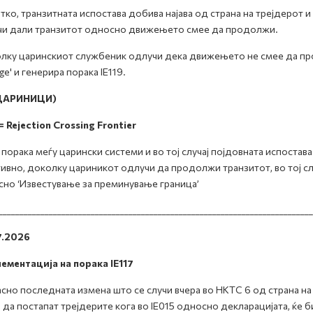
тко, транзитната испостава добива најава од страна на трејдерот
чи дали транзитот односно движењето смее да продолжи.
ку царинскиот службеник одлучи дека движењето не смее да прод
ge' и генерира порака IE119.
 ЦАРИНИЦИ)
 = Rejection Crossing Frontier
 порака меѓу царински системи и во тој случај појдовната испоста
ивно, доколку цариникот одлучи да продолжи транзитот, во тој случ
но ‘Известување за преминување граница’
___________________________________________________________________________
7.2026
ментација на порака IE117
сно последната измена што се случи вчера во НКТС 6 од страна на 
 да постапат трејдерите кога во IE015 односно декларацијата, ќе