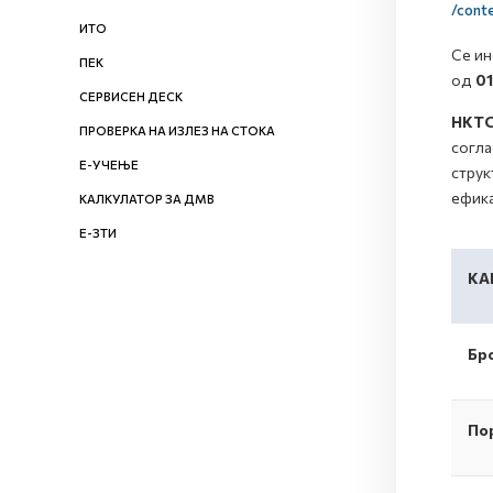
/cont
ИТО
Се ин
ПЕК
од
01
СЕРВИСЕН ДЕСК
НКТС
ПРОВЕРКА НА ИЗЛЕЗ НА СТОКА
согла
Е-УЧЕЊЕ
струк
ефика
КАЛКУЛАТОР ЗА ДМВ
Е-ЗТИ
КА
Бро
Пор