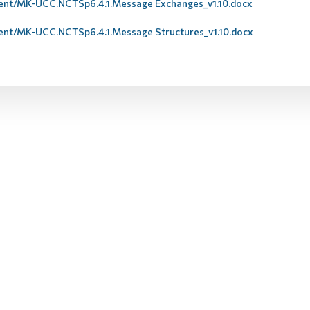
ent/MK-UCC.NCTSp6.4.1.Message Exchanges_v1.10.docx
ent/MK-UCC.NCTSp6.4.1.Message Structures_v1.10.docx